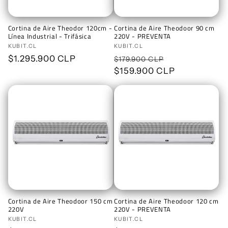
ó
n
Cortina de Aire Theodor 120cm -
Cortina de Aire Theodoor 90 cm
Línea Industrial - Trifásica
220V - PREVENTA
:
Proveedor:
KUBIT.CL
Proveedor:
KUBIT.CL
Precio
$1.295.900 CLP
Precio
Precio
$179.900 CLP
habitual
habitual
$159.900 CLP
de
oferta
Cortina de Aire Theodoor 150 cm
Cortina de Aire Theodoor 120 cm
220V
220V - PREVENTA
Proveedor:
KUBIT.CL
Proveedor:
KUBIT.CL