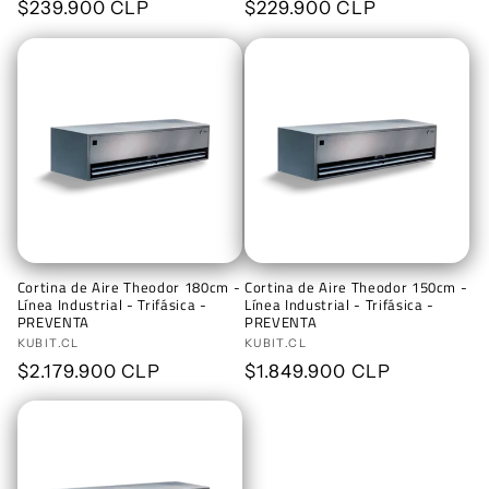
Precio
$239.900 CLP
Precio
$229.900 CLP
habitual
habitual
Cortina de Aire Theodor 180cm -
Cortina de Aire Theodor 150cm -
Línea Industrial - Trifásica -
Línea Industrial - Trifásica -
PREVENTA
PREVENTA
Proveedor:
KUBIT.CL
Proveedor:
KUBIT.CL
Precio
$2.179.900 CLP
Precio
$1.849.900 CLP
habitual
habitual