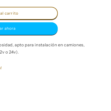
al carrito
r ahora
sidad, apto para instalación en camiones,
2v o 24v).
!