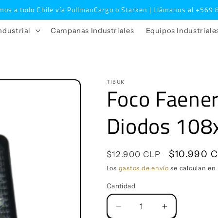
os a todo Chile vía PullmanCargo o Starken | Llámanos al +569
ndustrial
Campanas Industriales
Equipos Industriale
TIBUK
Foco Faene
Diodos 108
Precio
Precio
$10.990 
$12.900 CLP
habitual
de
Los
gastos de envío
se calculan en 
oferta
Cantidad
Reducir
Aumentar