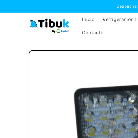
Ir
Despacham
directamente
al contenido
Inicio
Refrigeración I
Contacto
Ir
directamente
a la
información
del producto