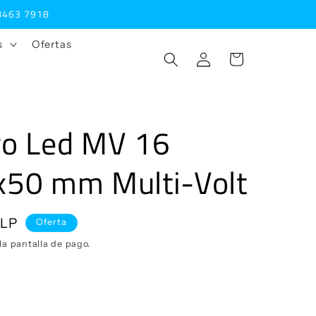
 8463 7918
s
Ofertas
Iniciar
Carrito
sesión
ro Led MV 16
x50 mm Multi-Volt
CLP
Oferta
la pantalla de pago.