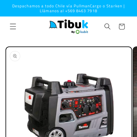
Ir
Despachamos a todo Chile vía PullmanCargo o Starken |
directamente
Llámanos al +569 8463 7918
al contenido
Carrito
Ir
directamente
a la
información
del producto