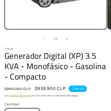
Abrir
Ab
elemento
e
multimedia
mu
de
1
/
2
1
2
en
e
TIBUK
una
u
Generador Digital (XP) 3.5
ventana
v
modal
m
KVA - Monofásico - Gasolina
- Compacto
Precio
Precio
$939.900 CLP
Oferta
$990.000 CLP
habitual
de
Los
gastos de envío
se calculan en la pantalla de pago.
oferta
Cantidad