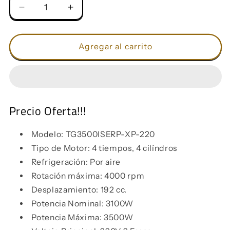
Reducir
Aumentar
cantidad
cantidad
para
para
Generador
Generador
Agregar al carrito
Digital
Digital
(XP)
(XP)
3.5
3.5
KVA
KVA
-
-
Precio Oferta!!!
Monofásico
Monofásico
-
-
Modelo: TG3500ISERP-XP-220
Gasolina
Gasolina
-
-
Tipo de Motor: 4 tiempos, 4 cilíndros
Compacto
Compacto
Refrigeración: Por aire
Rotación máxima: 4000 rpm
Desplazamiento: 192 cc.
Potencia Nominal: 3100W
Potencia Máxima: 3500W