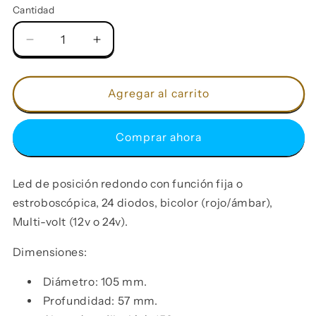
Cantidad
Reducir
Aumentar
cantidad
cantidad
para
para
Led
Led
Agregar al carrito
de
de
Posición
Posición
Comprar ahora
Fijo
Fijo
o
o
Estroboscópico
Estroboscópico
Led de posición redondo con función fija o
(rojo/
(rojo/
ámbar)
ámbar)
estroboscópica, 24 diodos, bicolor (rojo/ámbar),
para
para
Multi-volt (12v o 24v).
camión,
camión,
bus
bus
Dimensiones:
o
o
camioneta
camioneta
Diámetro: 105 mm.
Profundidad: 57 mm.