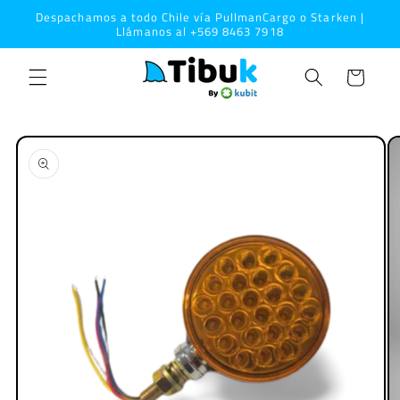
Ir
Despachamos a todo Chile vía PullmanCargo o Starken |
directamente
Llámanos al +569 8463 7918
al contenido
Carrito
Ir
directamente
a la
información
del producto