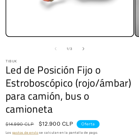
Abrir
Ab
elemento
e
multimedia
mu
de
1
/
3
1
2
en
e
TIBUK
una
u
Led de Posición Fijo o
ventana
v
modal
m
Estroboscópico (rojo/ámbar)
para camión, bus o
camioneta
Precio
Precio
$12.900 CLP
Oferta
$14.990 CLP
habitual
de
Los
gastos de envío
se calculan en la pantalla de pago.
oferta